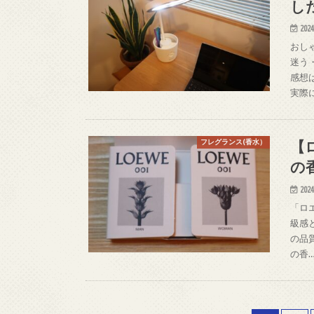
し
2024
おし
迷う
感想
実際
【
フレグランス(香水）
の
2024
「ロ
級感
の品
の香