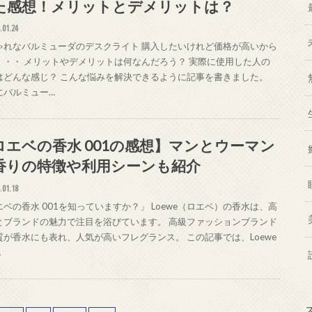
た感想！メリットとデメリットは？
.01.24
ゃれなバルミューダのデスクライト 購入したいけれど価格が高いから
・・・ メリットやデメリットは何なんだろう？ 実際に使用した人の
はどんな感じ？ こんな悩みを解決できるように記事を書きました。
にバルミュー…
ロエベの香水 001の感想】マンとウーマン
香りの特徴や利用シーンも紹介
.01.18
エベの香水 001を知っていますか？」 Loewe（ロエベ）の香水は、高
とブランドの魅力で注目を浴びています。 高級ファッションブランド
質が香水にも表れ、人気が高いフレグランス。 この記事では、Loewe
…