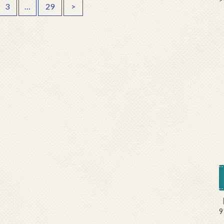
3
…
29
>
9