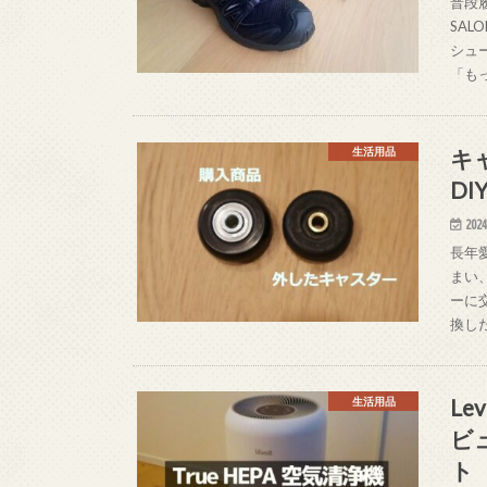
普段
SAL
シュ
「も
キ
生活用品
D
2024
長年
まい
ーに
換し
Le
生活用品
ビ
ト