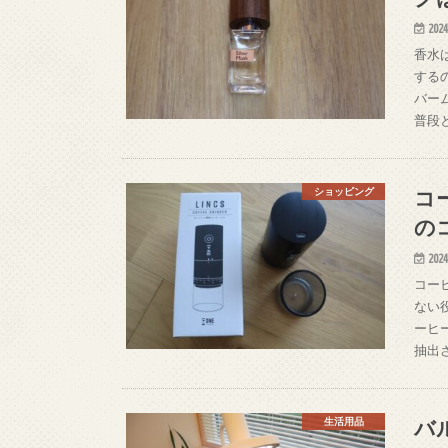
2024
香水
する
バー
普段
コ
ショッピング
の
2024
コー
ない
ーヒ
抽出
バ
生活用品