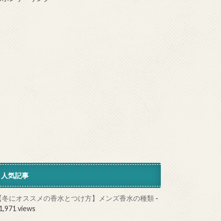
人気記事
【冬にオススメの香水とつけ方】メンズ香水の種類
-
1,971 views