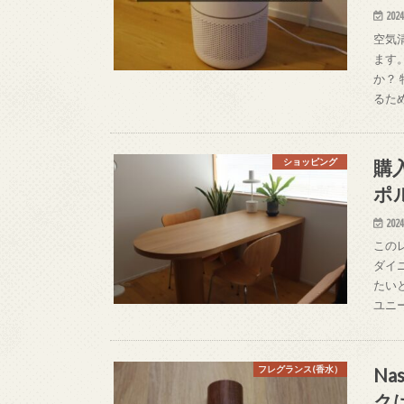
2024
空気清
ます
か？
るた
購入
ショッピング
ポ
2024
このレ
ダイ
たい
ユニ
N
フレグランス(香水）
ク