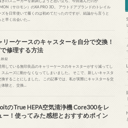
履きのスニーカーを新調しようと思い立ち、今回選んだのが
OMON（サロモン）のXA PRO 3D。 アウトドアブランドのトレイル
ーズを日常使いで履くのは初めてだったのですが、結論から言うと
っと早く出会いた…
ャリーケースのキャスターを自分で交換！
IYで修理する方法
.09.02
愛用している無印良品のキャリーケースのキャスターがすり減ってし
、スムーズに動かなくなってしまいました。 そこで、新しいキャスタ
交換することにしました。 この記事では、私が実際にキャスターを交
た体験と、交換…
voitのTrue HEPA空気清浄機 Core300をレ
ュー！使ってみた感想とおすすめポイン