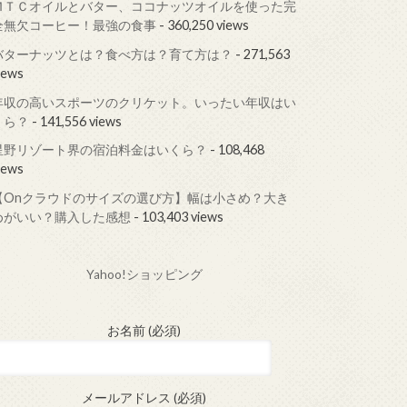
ＭＴＣオイルとバター、ココナッツオイルを使った完
全無欠コーヒー！最強の食事
- 360,250 views
バターナッツとは？食べ方は？育て方は？
- 271,563
iews
年収の高いスポーツのクリケット。いったい年収はい
くら？
- 141,556 views
星野リゾート界の宿泊料金はいくら？
- 108,468
iews
【Onクラウドのサイズの選び方】幅は小さめ？大き
めがいい？購入した感想
- 103,403 views
Yahoo!ショッピング
お名前 (必須)
メールアドレス (必須)