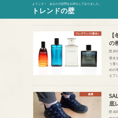
ようこそ！ あなたの訪問をお待ちしておりました。
トレンドの壁
【
フレグランス(香水）
の
2015
香水
う香
めの
えて
SA
健康
底
2025