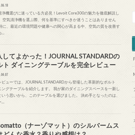
.06.18
浄機選びに迷っている方必見！Levoit Core300の魅力を徹底解説し
。 空気清浄機を選ぶ際、何を基準にすべきか迷うことはありません
 特に、最近の環境問題や健康への関心が高まる中、空気の質を改善す
め…
してよかった！JOURNAL STANDARDの
F
ルト ダイニングテーブルを完全レビュー
.04.07
ビューでは、JOURNAL STANDARDから登場した革新的なポルト
ニングテーブルを紹介します。 我が家のダイニングスペースを一新し
という思いから、このテーブルを選びました。 決め手となったのは、
ー…
asomatto（ナーゾマット）のシルバームス
はどんな香水？香りや感想は？