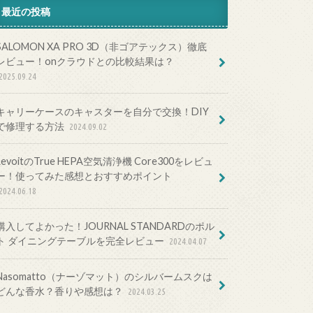
最近の投稿
SALOMON XA PRO 3D（非ゴアテックス）徹底
レビュー！onクラウドとの比較結果は？
2025.09.24
キャリーケースのキャスターを自分で交換！DIY
で修理する方法
2024.09.02
LevoitのTrue HEPA空気清浄機 Core300をレビュ
ー！使ってみた感想とおすすめポイント
2024.06.18
購入してよかった！JOURNAL STANDARDのポル
ト ダイニングテーブルを完全レビュー
2024.04.07
Nasomatto（ナーゾマット）のシルバームスクは
どんな香水？香りや感想は？
2024.03.25