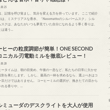
.03.25
は、記憶を呼び覚まし、気分を変える力を持っています。 ここで紹介
のは、ミステリアスな香水、「Nasomattoのシルバームスク」 シル
ムスクは、あなたがいつも夢見ていた自分になれるよう導く香りは、
とは違う…
ーヒーの粒度調節が簡単！ONE SECOND
コニカル刃電動ミルを徹底レビュー！
.03.20
ヒータイムは、朝の目覚め、午後の一息など、私たちの日常に欠かせ
役割を果たします。 しかし、最高の一杯を求めるなら、選ぶべきはコ
ー豆だけではありません。 コーヒーミルの選択が、挽きたての豆から
される香りや、…
ルミューダのデスクライトを大人が使用