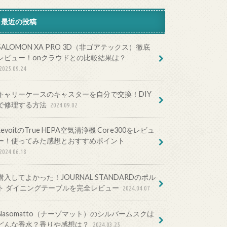
最近の投稿
SALOMON XA PRO 3D（非ゴアテックス）徹底
レビュー！onクラウドとの比較結果は？
2025.09.24
キャリーケースのキャスターを自分で交換！DIY
で修理する方法
2024.09.02
LevoitのTrue HEPA空気清浄機 Core300をレビュ
ー！使ってみた感想とおすすめポイント
2024.06.18
購入してよかった！JOURNAL STANDARDのポル
ト ダイニングテーブルを完全レビュー
2024.04.07
Nasomatto（ナーゾマット）のシルバームスクは
どんな香水？香りや感想は？
2024.03.25