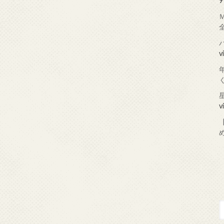
9
v
v