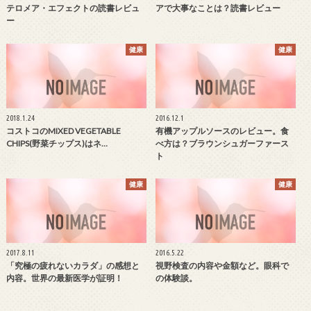
テロメア・エフェクトの読書レビュ
アで大事なことは？読書レビュー
ー
健康
健康
2018.1.24
2016.12.1
コストコのMIXED VEGETABLE
有機アップルソースのレビュー。食
CHIPS(野菜チップス)はネ…
べ方は？ブラウンシュガーファース
ト
健康
健康
2017.8.11
2016.5.22
「究極の疲れないカラダ」の感想と
視野検査の内容や金額など。眼科で
内容。世界の最新医学が証明！
の体験談。