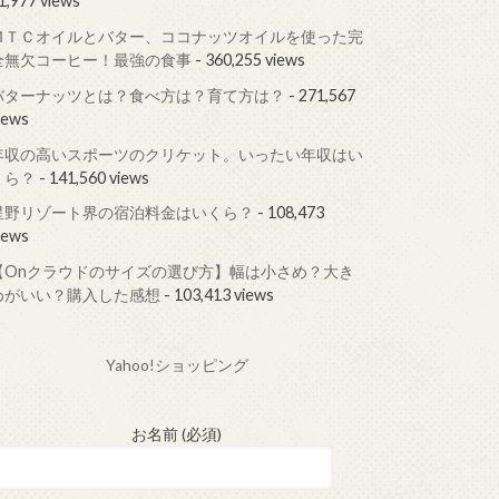
1,977 views
ＭＴＣオイルとバター、ココナッツオイルを使った完
全無欠コーヒー！最強の食事
- 360,255 views
バターナッツとは？食べ方は？育て方は？
- 271,567
iews
年収の高いスポーツのクリケット。いったい年収はい
くら？
- 141,560 views
星野リゾート界の宿泊料金はいくら？
- 108,473
iews
【Onクラウドのサイズの選び方】幅は小さめ？大き
めがいい？購入した感想
- 103,413 views
Yahoo!ショッピング
お名前 (必須)