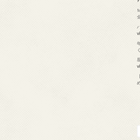
9
v
v