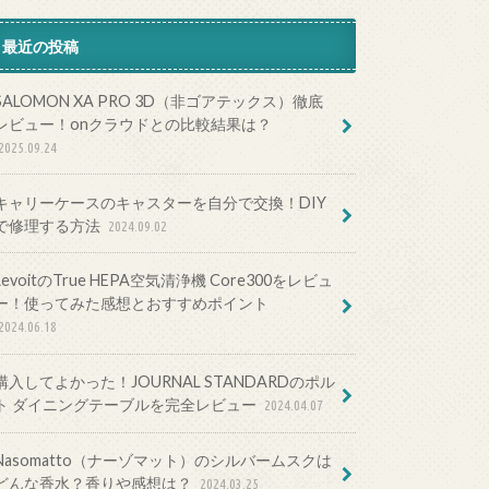
最近の投稿
SALOMON XA PRO 3D（非ゴアテックス）徹底
レビュー！onクラウドとの比較結果は？
2025.09.24
キャリーケースのキャスターを自分で交換！DIY
で修理する方法
2024.09.02
LevoitのTrue HEPA空気清浄機 Core300をレビュ
ー！使ってみた感想とおすすめポイント
2024.06.18
購入してよかった！JOURNAL STANDARDのポル
ト ダイニングテーブルを完全レビュー
2024.04.07
Nasomatto（ナーゾマット）のシルバームスクは
どんな香水？香りや感想は？
2024.03.25