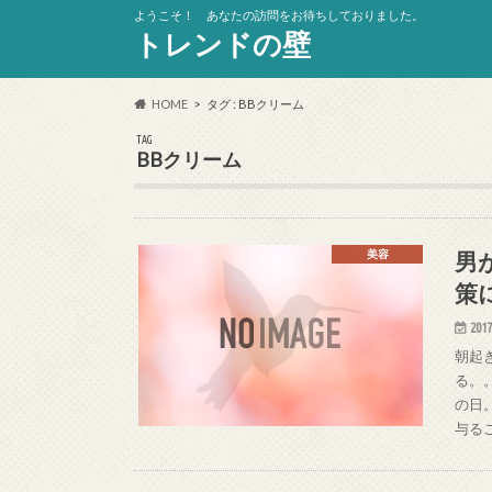
ようこそ！ あなたの訪問をお待ちしておりました。
トレンドの壁
HOME
タグ : BBクリーム
TAG
BBクリーム
男
美容
策
2017
朝起
る。
の日
与る