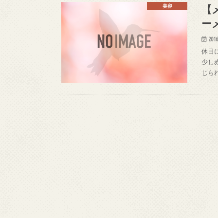
【
美容
ー
2016
休日
少し
じら