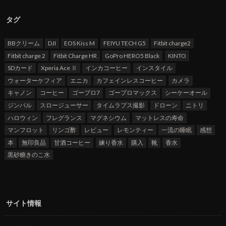
タグ
BBクリーム
DJI
EOS Kiss M
FEIYU TECH G5
Fitbit charge2
Fitbit charge 2
Fitbit Charge HR
GoPro HERO5 Black
KINTO
SDカード
Xperia Ace Ⅱ
インカコーヒー
インスタイル
ウォーターケフィア
エニカ
カフェインレスコーヒー
カメラ
キャノン
コーヒー
ゴープロ7
ゴープロマックス
シーケーオール
ジンバル
スロージューサー
タイムラプス撮影
ドローン
ニトリ
ハロウィン
フレグランス
マグネシウム
マットレスの寿命
マンフロット
リンゴ酢
レビュー
レモンティー
一流の睡眠
感想
本
無印良品
甘酒コーヒー
練り香水
購入
靴
香水
黒砂糖きのこ水
サイト情報