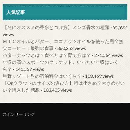
人気記事
【冬にオススメの香水とつけ方】メンズ香水の種類
- 91,972
views
ＭＴＣオイルとバター、ココナッツオイルを使った完全無
欠コーヒー！最強の食事
- 360,252 views
バターナッツとは？食べ方は？育て方は？
- 271,564 views
年収の高いスポーツのクリケット。いったい年収はいく
ら？
- 141,557 views
星野リゾート界の宿泊料金はいくら？
- 108,469 views
【Onクラウドのサイズの選び方】幅は小さめ？大きめがい
い？購入した感想
- 103,405 views
スポンサーリンク