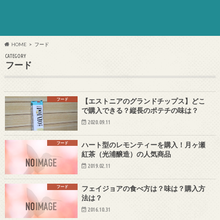
HOME
フード
CATEGORY
フード
フード
【エストニアのグランドチップス】どこ
で購入できる？縦長のポテチの味は？
2020.09.11
フード
ハート型のレモンティーを購入！月ヶ瀬
紅茶（光浦醸造）の人気商品
2019.02.11
フード
フェイジョアの食べ方は？味は？購入方
法は？
2016.10.31