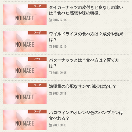
フード
タイガーナッツの皮付きと皮なしの違い
は？食べた感想や味の特徴。
2016.07.06
フード
ワイルドライスの食べ方は？成分や効果
は？
2015.12.10
フード
バターナッツとは？食べ方は？育て方
は？
2013.09.07
フード
漁獲量の心配なサンマ!減少はなぜ？
2013.08.11
フード
ハロウィンのオレンジ色のパンプキンは
食べれる？
2013.08.03